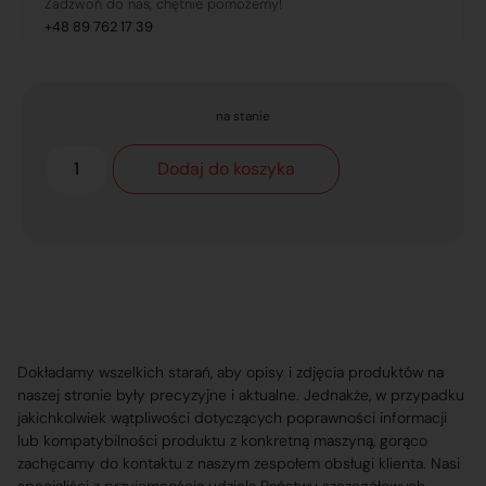
Zadzwoń do nas, chętnie pomożemy!
+48 89 762 17 39
na stanie
Dodaj do koszyka
Dokładamy wszelkich starań, aby opisy i zdjęcia produktów na
naszej stronie były precyzyjne i aktualne. Jednakże, w przypadku
jakichkolwiek wątpliwości dotyczących poprawności informacji
lub kompatybilności produktu z konkretną maszyną, gorąco
zachęcamy do kontaktu z naszym zespołem obsługi klienta. Nasi