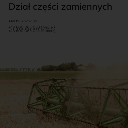
Dział części zamiennych
+48 89 762 17 39
+48 600 065 020 (Maciej)
+48 600 065 028 (Robert)
Romanowski
O nas
Praca
Sklep internetowy
Ubezpieczenia
Stacja Paliw
Kontakt
Dokumenty
Regulamin
Dostawy