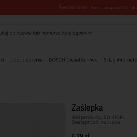
89 762 00 69 - Pomoc zakupowa 7:00 - 16:00
ki
Ubezpieczenia
BOSCH Diesel Service
Sklep internet
Zaślepka
Kod produktu: 80141010
Dostępnosć:
Na stanie
6,29
zł