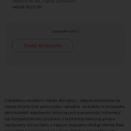
Zadzwoń do nas, chętnie pomożemy!
+48 89 762 17 39
pozostało tylko: 1
Dodaj do koszyka
Dokładamy wszelkich starań, aby opisy i zdjęcia produktów na
naszej stronie były precyzyjne i aktualne. Jednakże, w przypadku
jakichkolwiek wątpliwości dotyczących poprawności informacji
lub kompatybilności produktu z konkretną maszyną, gorąco
zachęcamy do kontaktu z naszym zespołem obsługi klienta. Nasi