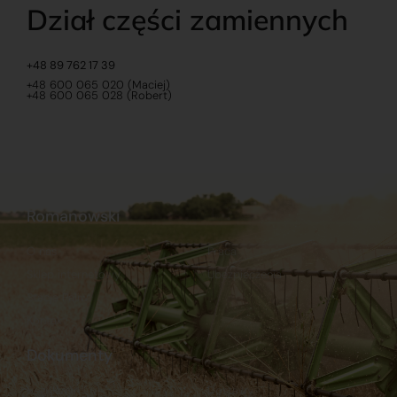
Dział części zamiennych
+48 89 762 17 39
+48 600 065 020 (Maciej)
+48 600 065 028 (Robert)
Romanowski
O nas
Praca
Sklep internetowy
Ubezpieczenia
Stacja Paliw
Kontakt
Dokumenty
Regulamin
Dostawy