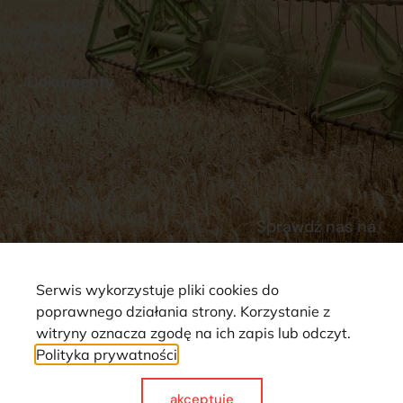
Stacja Paliw
Kontakt
Dokumenty
Regulamin
Dostawy
Polityka prywatności
Płatności
Reklamacje i zwroty
Sprawdź nas na
Serwis wykorzystuje pliki cookies do
poprawnego działania strony. Korzystanie z
witryny oznacza zgodę na ich zapis lub odczyt.
Polityka prywatności
Strona wykorzystuje pliki cookie. Wszystkie prawa zastrzeżone ©
2025
akceptuje