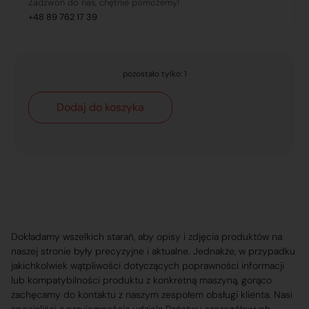
Zadzwoń do nas, chętnie pomożemy!
+48 89 762 17 39
pozostało tylko: 1
Dodaj do koszyka
Dokładamy wszelkich starań, aby opisy i zdjęcia produktów na
naszej stronie były precyzyjne i aktualne. Jednakże, w przypadku
jakichkolwiek wątpliwości dotyczących poprawności informacji
lub kompatybilności produktu z konkretną maszyną, gorąco
zachęcamy do kontaktu z naszym zespołem obsługi klienta. Nasi