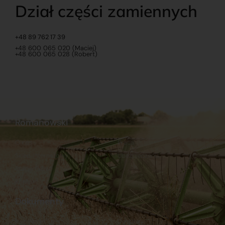
Dział części zamiennych
+48 89 762 17 39
+48 600 065 020 (Maciej)
+48 600 065 028 (Robert)
Romanowski
O nas
Praca
Sklep internetowy
Ubezpieczenia
Stacja Paliw
Kontakt
Dokumenty
Regulamin
Dostawy