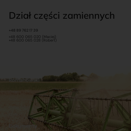
Dział części zamiennych
+48 89 762 17 39
+48 600 065 020 (Maciej)
+48 600 065 028 (Robert)
Romanowski
O nas
Praca
Sklep internetowy
Ubezpieczenia
Stacja Paliw
Kontakt
Dokumenty