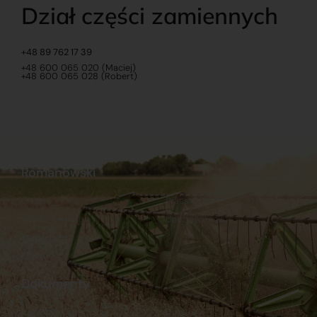
Dział części zamiennych
+48 89 762 17 39
+48 600 065 020 (Maciej)
+48 600 065 028 (Robert)
Romanowski
O nas
Praca
Sklep internetowy
Ubezpieczenia
Stacja Paliw
Kontakt
Dokumenty
Regulamin
Dostawy