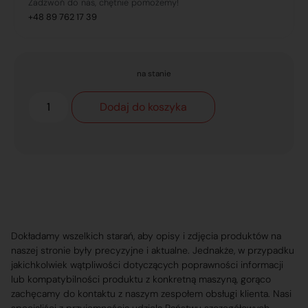
Zadzwoń do nas, chętnie pomożemy!
+48 89 762 17 39
na stanie
Dodaj do koszyka
Dokładamy wszelkich starań, aby opisy i zdjęcia produktów na
naszej stronie były precyzyjne i aktualne. Jednakże, w przypadku
jakichkolwiek wątpliwości dotyczących poprawności informacji
lub kompatybilności produktu z konkretną maszyną, gorąco
zachęcamy do kontaktu z naszym zespołem obsługi klienta. Nasi