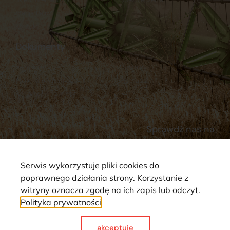
Stacja Paliw
Kontakt
Dokumenty
Regulamin
Dostawy
Polityka prywatności
Płatności
Reklamacje i zwroty
Sprawdź nas na
Serwis wykorzystuje pliki cookies do
poprawnego działania strony. Korzystanie z
witryny oznacza zgodę na ich zapis lub odczyt.
Polityka prywatności
Strona wykorzystuje pliki cookie. Wszystkie prawa zastrzeżone ©
2025
akceptuje