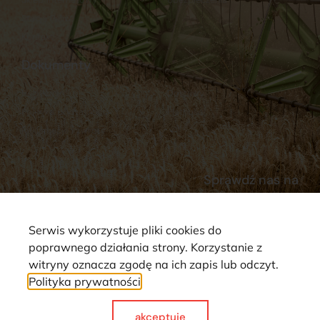
Stacja Paliw
Kontakt
Dokumenty
Regulamin
Dostawy
Polityka prywatności
Płatności
Reklamacje i zwroty
Sprawdź nas na
Serwis wykorzystuje pliki cookies do
poprawnego działania strony. Korzystanie z
witryny oznacza zgodę na ich zapis lub odczyt.
Polityka prywatności
Strona wykorzystuje pliki cookie. Wszystkie prawa zastrzeżone ©
2025
akceptuje