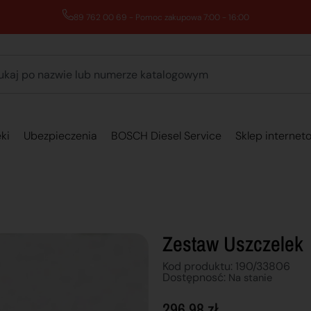
89 762 00 69 - Pomoc zakupowa 7:00 - 16:00
ki
Ubezpieczenia
BOSCH Diesel Service
Sklep internet
Zestaw Uszczelek
Kod produktu: 190/33806
Dostępnosć:
Na stanie
296,98
zł