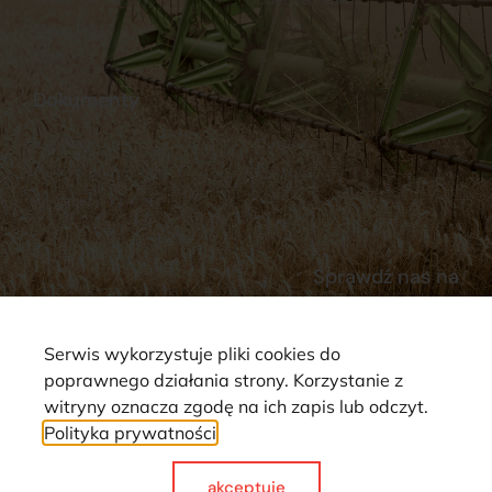
Stacja Paliw
Kontakt
Dokumenty
Regulamin
Dostawy
Polityka prywatności
Płatności
Reklamacje i zwroty
Sprawdź nas na
Serwis wykorzystuje pliki cookies do
poprawnego działania strony. Korzystanie z
witryny oznacza zgodę na ich zapis lub odczyt.
Polityka prywatności
Strona wykorzystuje pliki cookie. Wszystkie prawa zastrzeżone ©
2025
akceptuje