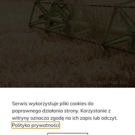
Sklep internetowy
Ubezpieczenia
Stacja Paliw
Kontakt
Dokumenty
Regulamin
Dostawy
Polityka prywatności
Płatności
Reklamacje i zwroty
Sprawdź nas na
Serwis wykorzystuje pliki cookies do
poprawnego działania strony. Korzystanie z
witryny oznacza zgodę na ich zapis lub odczyt.
Polityka prywatności
Strona wykorzystuje pliki cookie. Wszystkie prawa zastrzeżone ©
2025