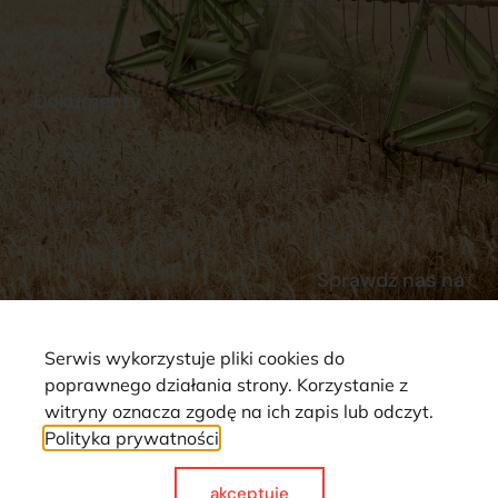
Stacja Paliw
Kontakt
Dokumenty
Regulamin
Dostawy
Polityka prywatności
Płatności
Reklamacje i zwroty
Sprawdź nas na
Serwis wykorzystuje pliki cookies do
poprawnego działania strony. Korzystanie z
witryny oznacza zgodę na ich zapis lub odczyt.
Polityka prywatności
Strona wykorzystuje pliki cookie. Wszystkie prawa zastrzeżone ©
2025
akceptuje