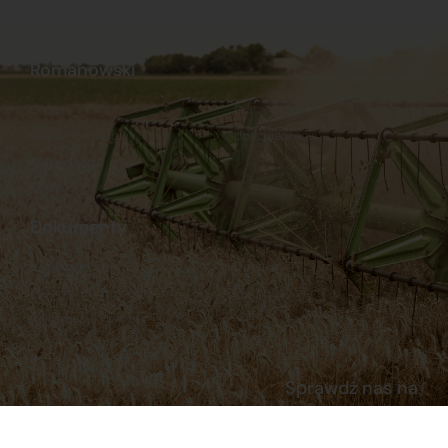
Romanowski
O nas
Praca
Sklep internetowy
Ubezpieczenia
Stacja Paliw
Kontakt
Dokumenty
Regulamin
Dostawy
Polityka prywatności
Płatności
Reklamacje i zwroty
Sprawdź nas na