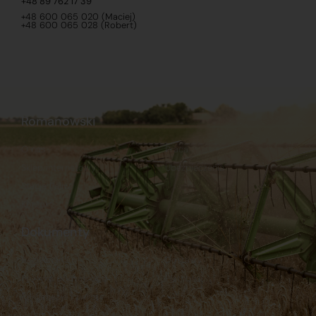
+48 89 762 17 39
+48 600 065 020 (Maciej)
+48 600 065 028 (Robert)
Romanowski
O nas
Praca
Sklep internetowy
Ubezpieczenia
Stacja Paliw
Kontakt
Dokumenty
Regulamin
Dostawy
Polityka prywatności
Płatności
Reklamacje i zwroty