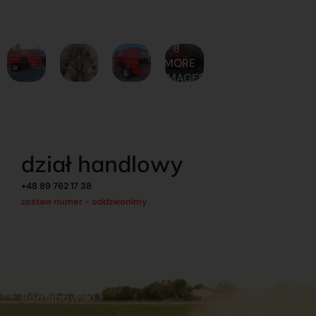
+ 8
MORE
IMAGES
dział handlowy
+48 89 762 17 38
zostaw numer - oddzwonimy
Romanowski