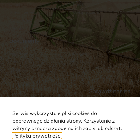
O nas
Praca
Sklep internetowy
Ubezpieczenia
Stacja Paliw
Kontakt
Dokumenty
Regulamin
Dostawy
Polityka prywatności
Płatności
Reklamacje i zwroty
Sprawdź nas na
Serwis wykorzystuje pliki cookies do
poprawnego działania strony. Korzystanie z
witryny oznacza zgodę na ich zapis lub odczyt.
Polityka prywatności
Strona wykorzystuje pliki cookie. Wszystkie prawa zastrzeżone ©