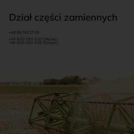
Dział części zamiennych
+48 89 762 17 39
+48 600 065 020 (Maciej)
+48 600 065 028 (Robert)
Romanowski
O nas
Praca
Sklep internetowy
Ubezpieczenia
Stacja Paliw
Kontakt
Dokumenty