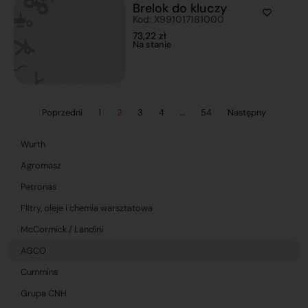
Brelok do kluczy
Kod: X991017181000
73,22
zł
Na stanie
Poprzedni
1
2
3
4
…
54
Następny
Wurth
Agromasz
Petronas
Filtry, oleje i chemia warsztatowa
McCormick / Landini
AGCO
Cummins
Grupa CNH