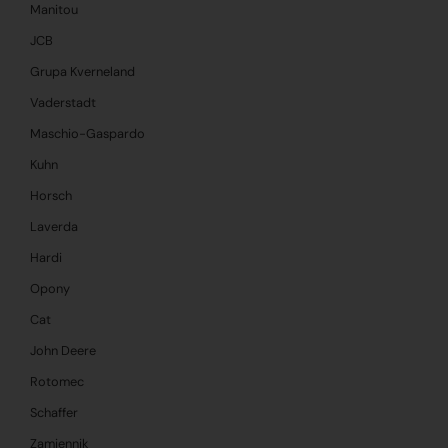
Manitou
JCB
Grupa Kverneland
Vaderstadt
Maschio-Gaspardo
Kuhn
Horsch
Laverda
Hardi
Opony
Cat
John Deere
Rotomec
Schaffer
Zamiennik