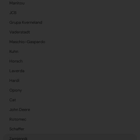
Manitou
JCB
Grupa Kverneland
Vaderstadt
Maschio-Gaspardo
Kuhn
Horsch
Laverda
Hardi
Opony
Cat
John Deere
Rotomec
Schaffer
Zamiennik