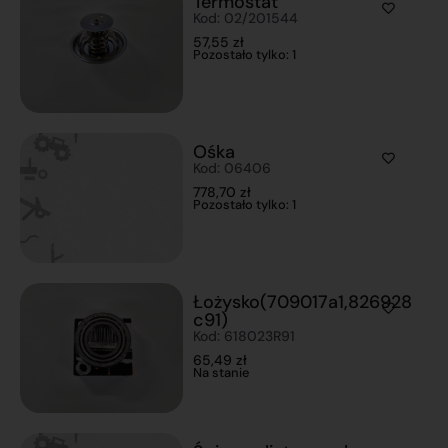
Termostat
Kod: 02/201544
57,55
zł
Pozostało tylko: 1
Ośka
Kod: 06406
778,70
zł
Pozostało tylko: 1
Łożysko(709017a1,826928
c91)
Kod: 618023R91
65,49
zł
Na stanie