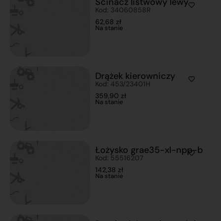
Ścinacz listwowy lewy
Kod: 34060858R
62,68
zł
Na stanie
Drążek kierowniczy
Kod: 453/23401H
359,90
zł
Na stanie
Łożysko grae35-xl-npp-b
Kod: 55516207
142,38
zł
Na stanie