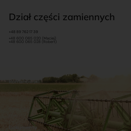
Dział części zamiennych
+48 89 762 17 39
+48 600 065 020 (Maciej)
+48 600 065 028 (Robert)
Romanowski
O nas
Praca
Sklep internetowy
Ubezpieczenia
Stacja Paliw
Kontakt
Dokumenty