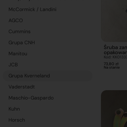
McCormick / Landini
AGCO
Cummins
Grupa CNH
Śruba za
opakowan
Manitou
Kod: KK013
73,80
zł
JCB
Na stanie
Grupa Kverneland
Vaderstadt
Maschio-Gaspardo
Kuhn
Horsch