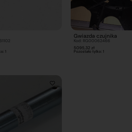
Gwiazda czujnika
61102
Kod: RG00062466
5095,32
zł
o: 1
Pozostało tylko: 1