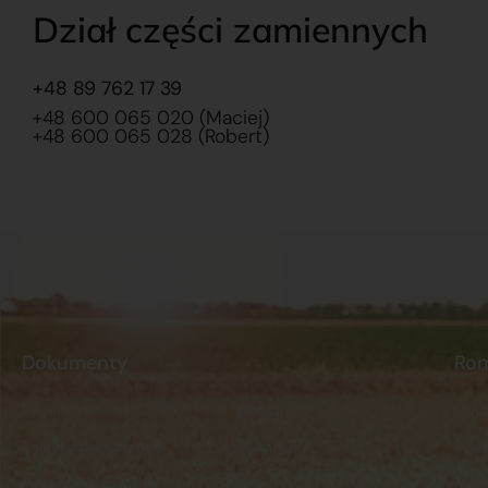
Dział części zamiennych
+48 89 762 17 39
+48 600 065 020 (Maciej)
+48 600 065 028 (Robert)
Dokumenty
Ro
Regulamin
Dostawy
O na
Polityka prywatności
Płatności
Skle
Reklamacje i zwroty
Stacj