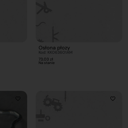
Osłona płozy
Kod: KK063601AM
73,03
zł
Na stanie