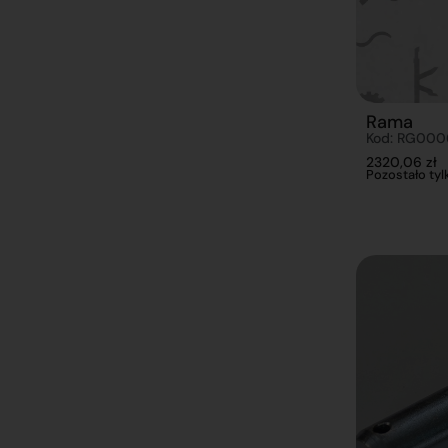
Rama
Kod: RG000
2320,06
zł
Pozostało tylk