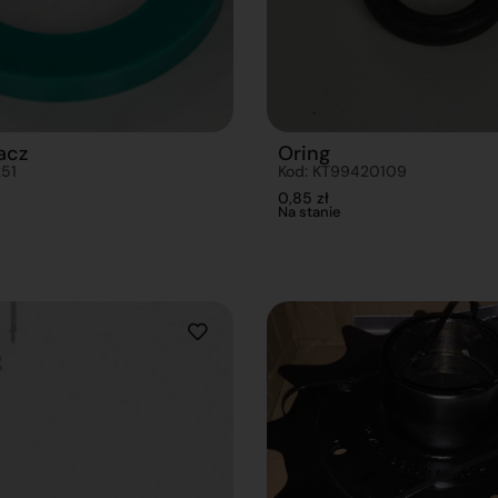
acz
Oring
51
Kod: KT99420109
0,85
zł
Na stanie