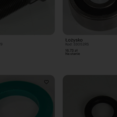
Łożysko
79
Kod: 33052RS
16,73
zł
Na stanie