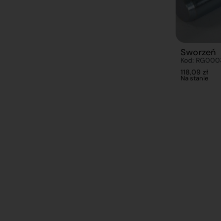
Sworzeń
Kod: RG00
118,09
zł
Na stanie