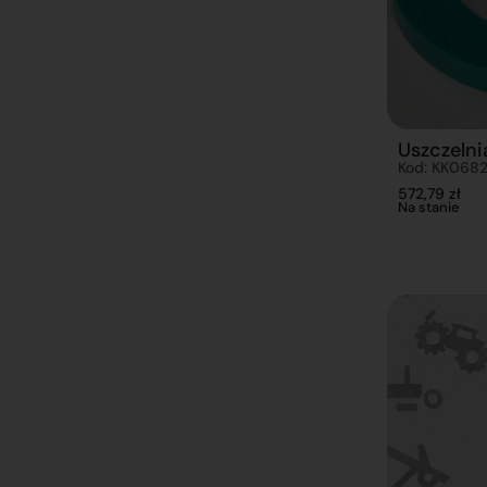
Uszczelni
Kod: KK0682
572,79
zł
Na stanie