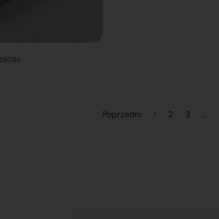
039086
Poprzedni
1
2
3
…