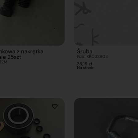
mkowa z nakrętka
Śruba
ie 25szt
Kod: KK032803
332M
36,19
zł
Na stanie