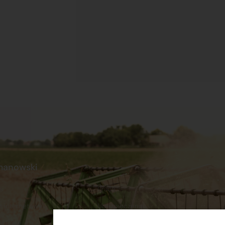
manowski
s
Praca
p internetowy
Ubezpieczenia
a Paliw