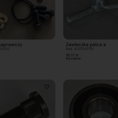
naprawczy
Zawleczka palca a
05200
Kod: A137010761
35,17
zł
Na stanie