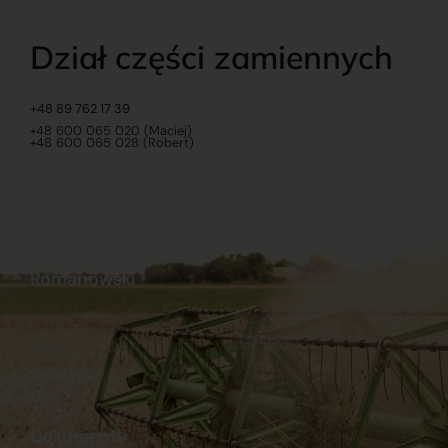
Dział części zamiennych
+48 89 762 17 39
+48 600 065 020 (Maciej)
+48 600 065 028 (Robert)
Romanowski
O nas
Praca
Sklep internetowy
Ubezpieczenia
Stacja Paliw
Kontakt
Dokumenty