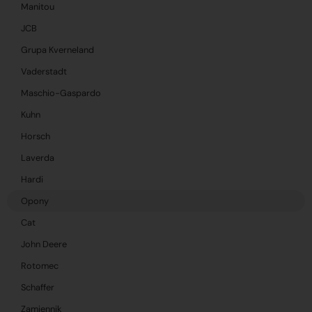
Manitou
JCB
Grupa Kverneland
Vaderstadt
Maschio-Gaspardo
Kuhn
Horsch
Laverda
Hardi
Opony
Cat
John Deere
Rotomec
Schaffer
Zamiennik