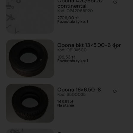
Opona 420/65r20
continental
Kod: OP42065R20
2706,00
zł
Pozostało tylko: 1
Opona bkt 13×5.00-6 4pr
Kod: OP13X500
109,53
zł
Pozostało tylko: 1
Opona 16×6.50-8
Kod: 6500035
143,91
zł
Na stanie