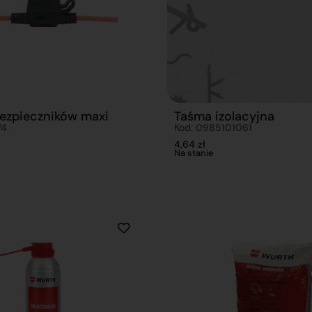
ezpieczników maxi
Taśma izolacyjna
74
Kod: 0985101061
4,64
zł
Na stanie