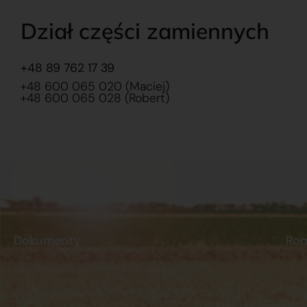
Dział części zamiennych
+48 89 762 17 39
+48 600 065 020 (Maciej)
+48 600 065 028 (Robert)
Dokumenty
Ro
Regulamin
Dostawy
O na
Polityka prywatności
Płatności
Skle