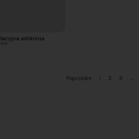
lacyjna włóknina
0219
Poprzedni
1
2
3
…