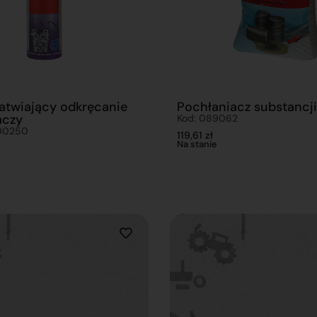
atwiający odkręcanie
Pochłaniacz substancji
aczy
Kod: 089062
00250
119,61
zł
Na stanie