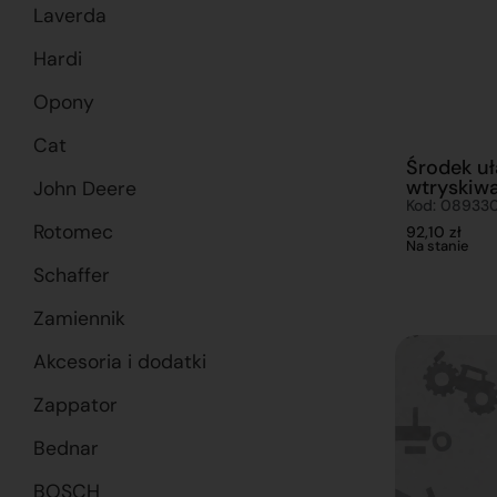
Laverda
Hardi
Opony
Cat
Środek uł
wtryskiw
John Deere
Kod: 08933
Rotomec
92,10
zł
Na stanie
Schaffer
Zamiennik
Akcesoria i dodatki
Zappator
Bednar
BOSCH