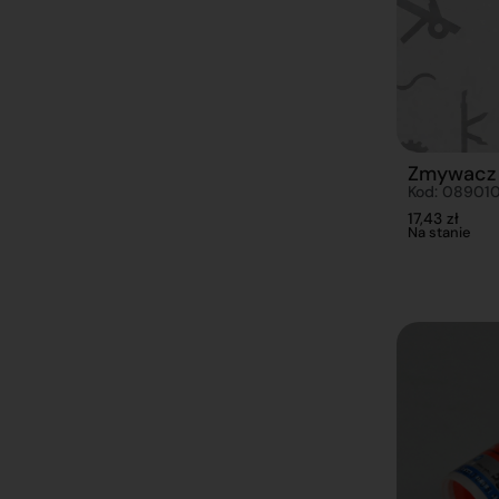
Zmywacz 
Kod: 08901
17,43
zł
Na stanie