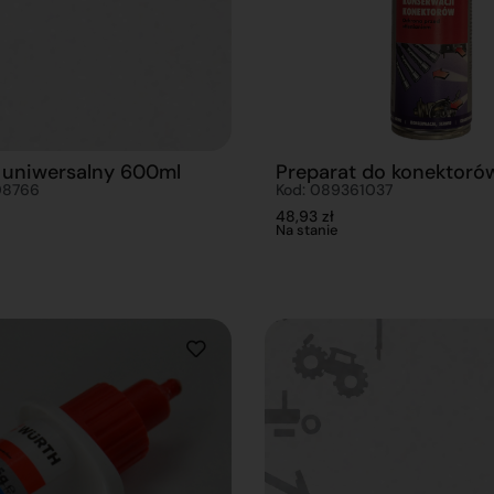
uniwersalny 600ml
Preparat do konektoró
08766
Kod: 089361037
48,93
zł
Na stanie