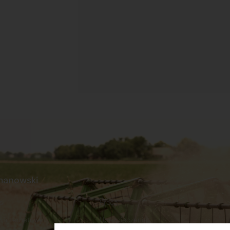
manowski
s
Praca
p internetowy
Ubezpieczenia