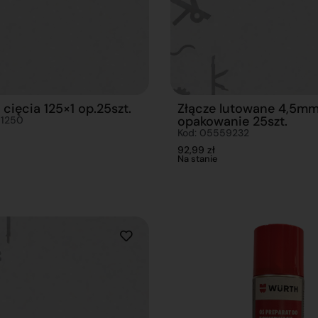
 cięcia 125×1 op.25szt.
Złącze lutowane 4,5m
opakowanie 25szt.
01250
Kod: 05559232
92,99
zł
Na stanie