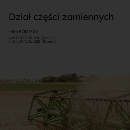
Dział części zamiennych
+48 89 762 17 39
+48 600 065 020 (Maciej)
+48 600 065 028 (Robert)
Romanowski
O nas
Praca
Sklep internetowy
Ubezpieczenia
Stacja Paliw
Kontakt
Dokumenty