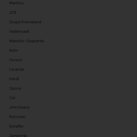
Manitou
JCB
Grupa Kverneland
Vaderstadt
Maschio-Gaspardo
Kuhn
Horsch
Laverda
Hardi
Opony
Cat
John Deere
Rotomec
Schaffer
Zamiennik