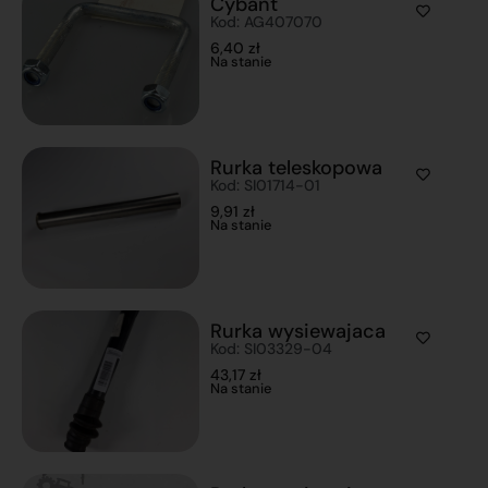
Cybant
Kod: AG407070
6,40
zł
Na stanie
Rurka teleskopowa
Kod: SI01714-01
9,91
zł
Na stanie
Rurka wysiewajaca
Kod: SI03329-04
43,17
zł
Na stanie