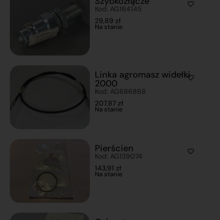
Szybkozłącze
Kod: AG164145
29,89
zł
Na stanie
Linka agromasz widełki
2000
Kod: AG686868
207,87
zł
Na stanie
Pierścien
Kod: AG139074
143,91
zł
Na stanie