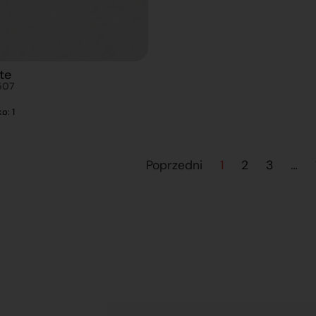
te
507
o: 1
Poprzedni
1
2
3
…