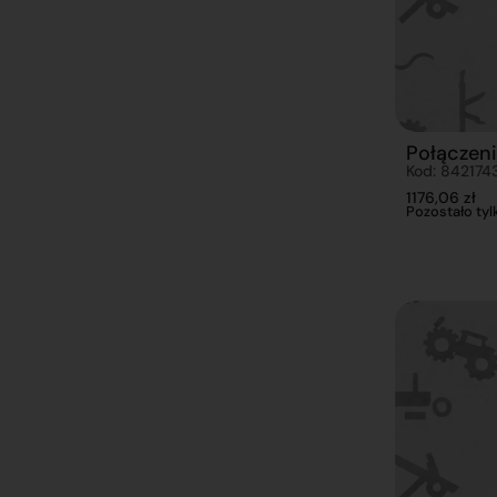
Połączen
Kod: 842174
1176,06
zł
Pozostało tylk