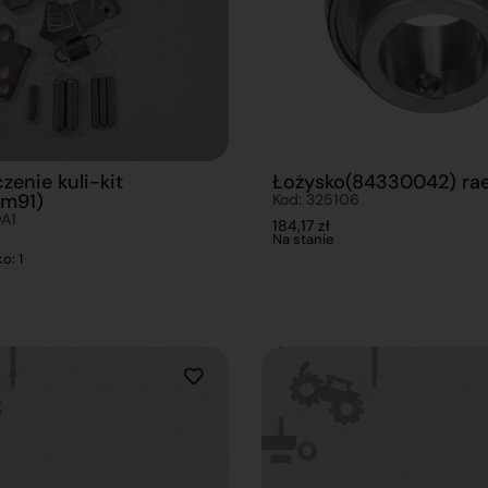
zenie kuli-kit
Łożysko(84330042) ra
m91)
Kod: 325106
A1
184,17
zł
Na stanie
o: 1