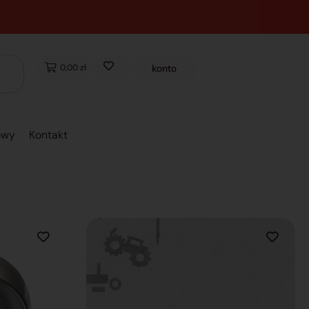
0,00 zł
konto
owy
Kontakt