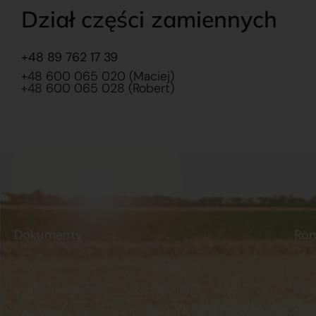
Dział części zamiennych
+48 89 762 17 39
+48 600 065 020 (Maciej)
+48 600 065 028 (Robert)
Dokumenty
Ro
Regulamin
Dostawy
O na
Polityka prywatności
Płatności
Skle
Reklamacje i zwroty
Stacj