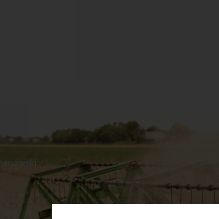
manowski
s
Praca
p internetowy
Ubezpieczenia
a Paliw