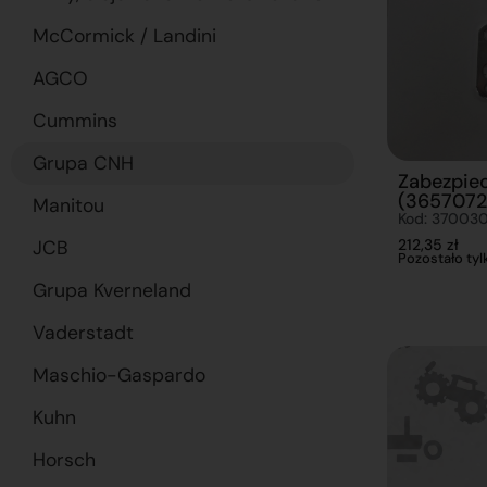
McCormick / Landini
AGCO
Cummins
Grupa CNH
Zabezpiec
(3657072
Manitou
Kod: 370030
212,35
zł
JCB
Pozostało tylk
Grupa Kverneland
Vaderstadt
Maschio-Gaspardo
Kuhn
Horsch