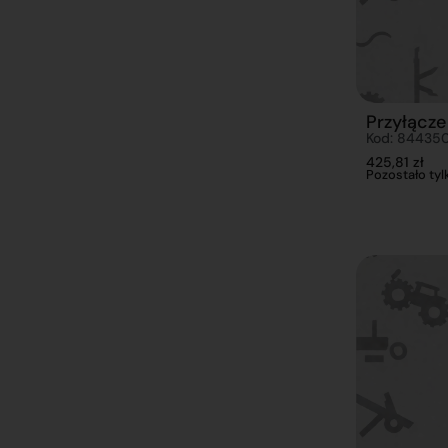
Przyłącz
Kod: 84435
425,81
zł
Pozostało tylk