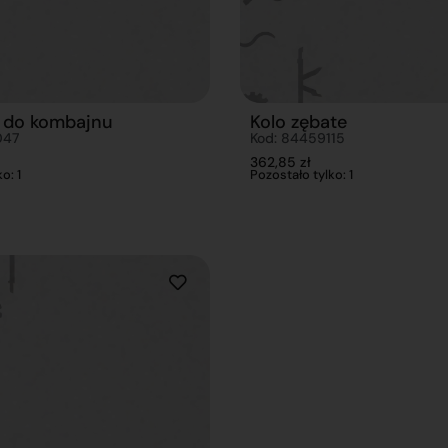
e do kombajnu
Kolo zębate
047
Kod: 84459115
362,85
zł
o: 1
Pozostało tylko: 1