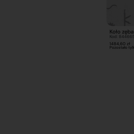
Koło zęba
Kod: 84466
1484,60
zł
Pozostało tylk