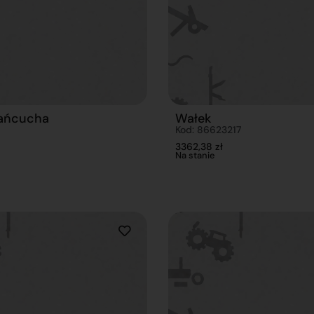
łańcucha
Wałek
Kod: 86623217
3362,38
zł
Na stanie