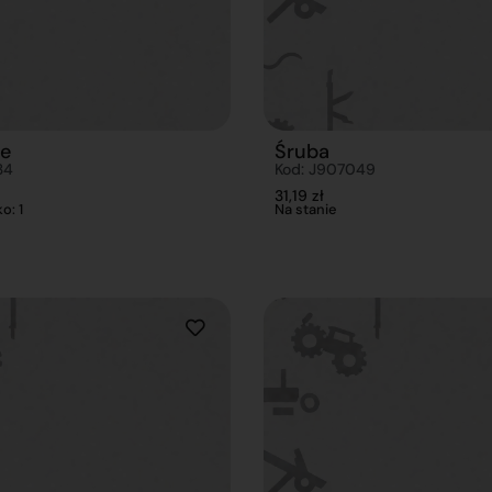
ie
Śruba
34
Kod: J907049
31,19
zł
o: 1
Na stanie