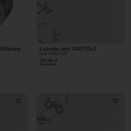
e30xlnpp
Łożysko zam 1345712c1
Kod: 47947287
703,39
zł
Na stanie