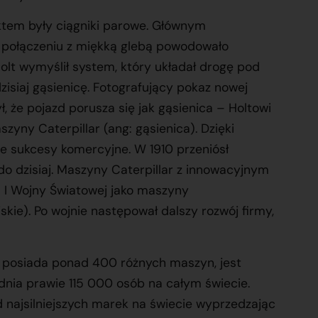
tem były ciągniki parowe. Głównym
połączeniu z miękką glebą powodowało
lt wymyślił system, który układał drogę pod
isiaj gąsienicę. Fotografujący pokaz nowej
 że pojazd porusza się jak gąsienica – Holtowi
zyny Caterpillar (ang: gąsienica). Dzięki
e sukcesy komercyjne. W 1910 przeniósł
 do dzisiaj. Maszyny Caterpillar z innowacyjnym
I Wojny Światowej jako maszyny
skie). Po wojnie następował dalszy rozwój firmy,
r posiada ponad 400 różnych maszyn, jest
dnia prawie 115 000 osób na całym świecie.
d najsilniejszych marek na świecie wyprzedzając