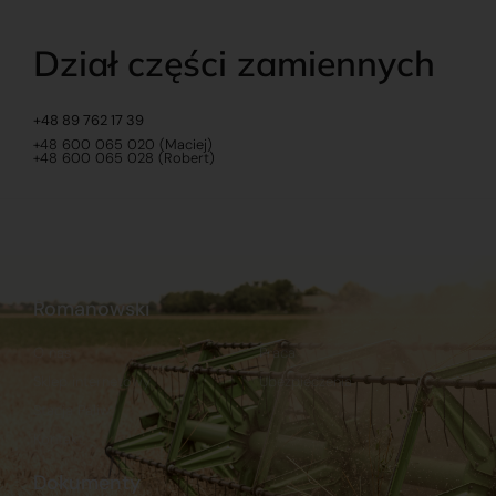
Dział części zamiennych
+48 89 762 17 39
+48 600 065 020 (Maciej)
+48 600 065 028 (Robert)
Romanowski
O nas
Praca
Sklep internetowy
Ubezpieczenia
Stacja Paliw
Kontakt
Dokumenty