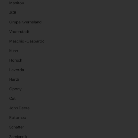
Manitou
JCB
Grupa Kverneland
Vaderstadt
Maschio-Gaspardo
Kuhn
Horsch
Laverda
Hardi
Opony
Cat
John Deere
Rotomec
Schaffer
Zamiennik