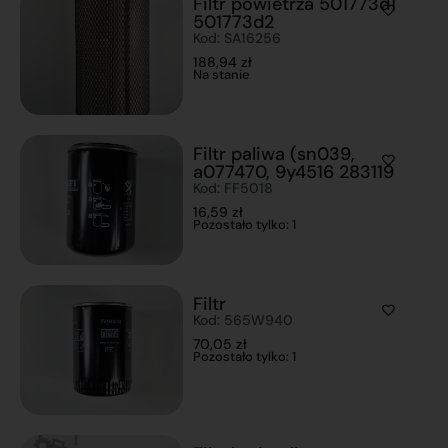
Filtr powietrza 501773d1
501773d2
Kod: SA16256
188,94
zł
Na stanie
Filtr paliwa (sn039,
a077470, 9y4516 283119
Kod: FF5018
16,59
zł
Pozostało tylko: 1
Filtr
Kod: 565W940
70,05
zł
Pozostało tylko: 1