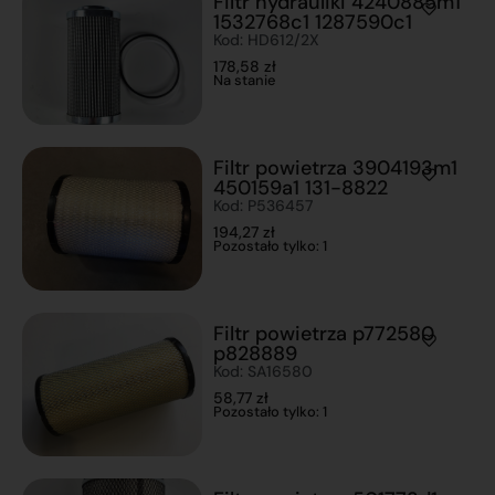
Filtr hydrauliki 4240885m1
1532768c1 1287590c1
Kod: HD612/2X
178,58
zł
Na stanie
Filtr powietrza 3904193m1
450159a1 131-8822
Kod: P536457
194,27
zł
Pozostało tylko: 1
Filtr powietrza p772580
p828889
Kod: SA16580
58,77
zł
Pozostało tylko: 1