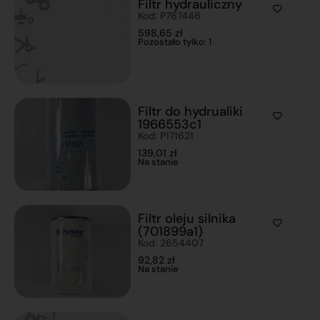
Filtr hydrauliczny
Kod: P767446
598,65
zł
Pozostało tylko: 1
Filtr do hydrualiki
1966553c1
Kod: P171621
139,01
zł
Na stanie
Filtr oleju silnika
(701899a1)
Kod: 2654407
92,82
zł
Na stanie