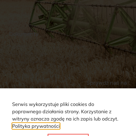
Sklep internetowy
Ubezpieczenia
Stacja Paliw
Kontakt
Dokumenty
Regulamin
Dostawy
Polityka prywatności
Płatności
Reklamacje i zwroty
Sprawdź nas na
Serwis wykorzystuje pliki cookies do
poprawnego działania strony. Korzystanie z
witryny oznacza zgodę na ich zapis lub odczyt.
Polityka prywatności
Strona wykorzystuje pliki cookie. Wszystkie prawa zastrzeżone ©
2025