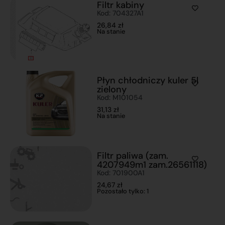
Filtr kabiny
Kod: 704327A1
26,84
zł
Na stanie
Płyn chłodniczy kuler 5l
zielony
Kod: M101054
31,13
zł
Na stanie
Filtr paliwa (zam.
4207949m1 zam.26561118)
Kod: 701900A1
24,67
zł
Pozostało tylko: 1