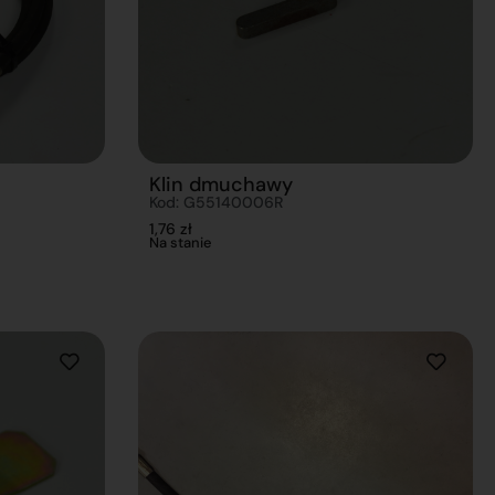
Klin dmuchawy
Kod: G55140006R
1,76
zł
Na stanie