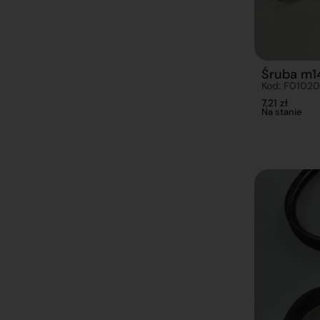
Śruba m14
Kod: F01020
7,21
zł
Na stanie