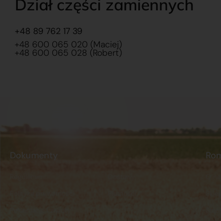
Dział części zamiennych
+48 89 762 17 39
+48 600 065 020 (Maciej)
+48 600 065 028 (Robert)
Dokumenty
Ro
Regulamin
Dostawy
O na
Polityka prywatności
Płatności
Skle
Reklamacje i zwroty
Stacj