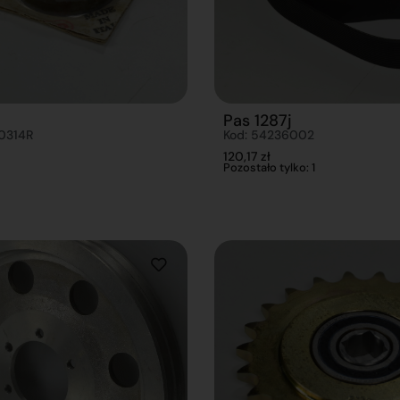
Pas 1287j
0314R
Kod: 54236002
120,17
zł
Pozostało tylko: 1