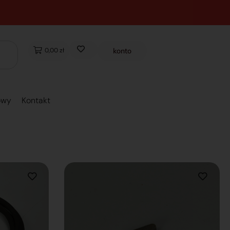
0,00 zł
konto
owy
Kontakt