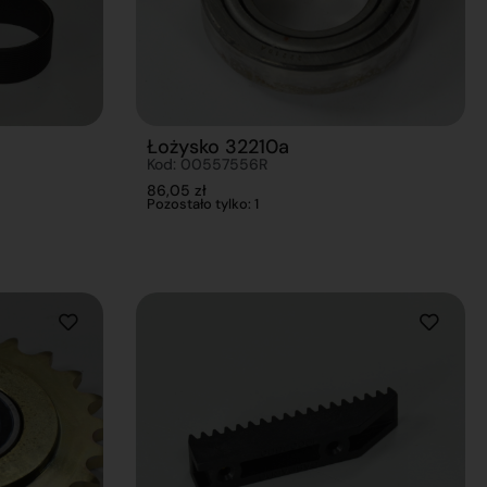
Łożysko 32210a
Kod: 00557556R
86,05
zł
Pozostało tylko: 1