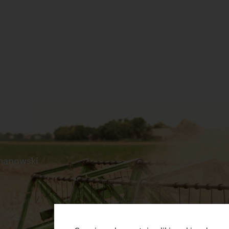
manowski
s
Praca
p internetowy
Ubezpieczenia
a Paliw