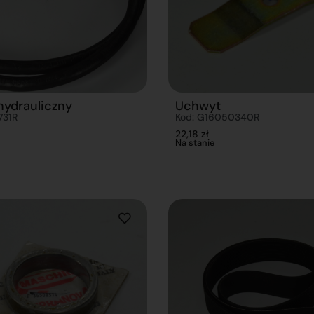
hydrauliczny
Uchwyt
731R
Kod: G16050340R
22,18
zł
Na stanie