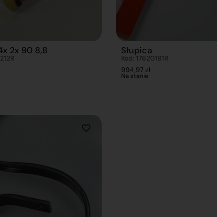
x 2x 90 8,8
Słupica
212R
Kod: 17820191R
994,97
zł
Na stanie