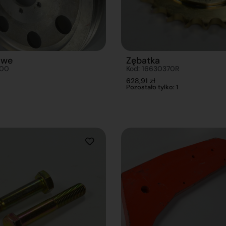
owe
Zębatka
500
Kod: 16630370R
628,91
zł
Pozostało tylko: 1