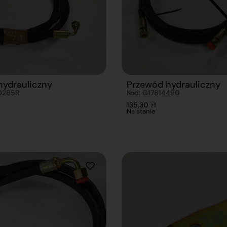
hydrauliczny
Przewód hydrauliczny
0285R
Kod: G17814490
135,30
zł
Na stanie