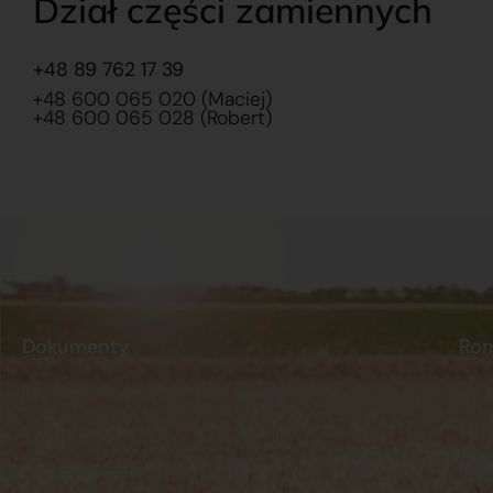
Dział części zamiennych
+48 89 762 17 39
+48 600 065 020 (Maciej)
+48 600 065 028 (Robert)
Dokumenty
Ro
Regulamin
Dostawy
O na
Polityka prywatności
Płatności
Skle
Reklamacje i zwroty
Stacj