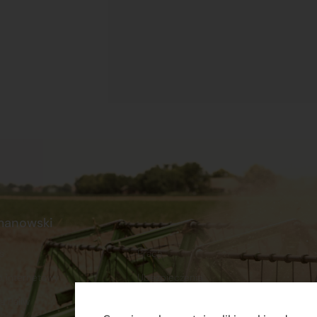
manowski
s
Praca
p internetowy
Ubezpieczenia
a Paliw