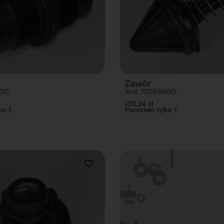
Zawór
000
Kod: 72089900
139,24
zł
o: 1
Pozostało tylko: 1