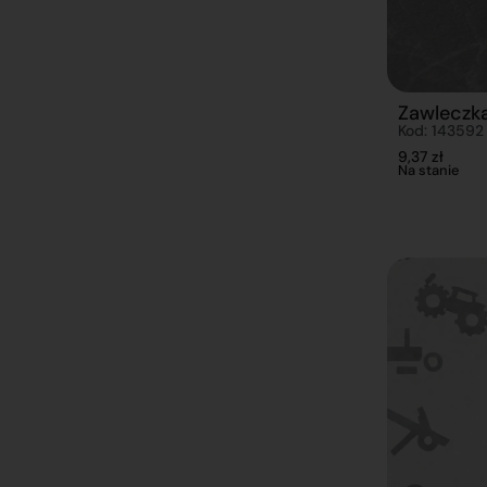
Zawleczk
Kod: 143592
9,37
zł
Na stanie