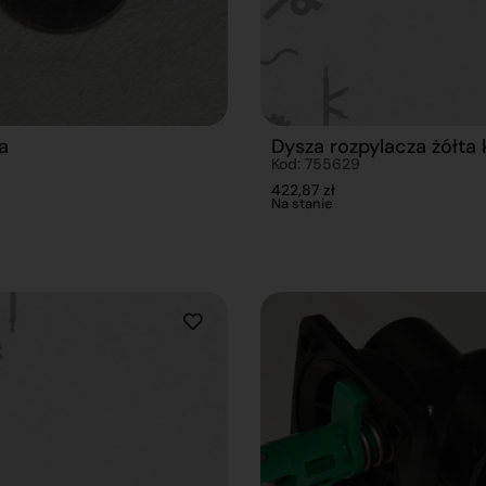
a
Dysza rozpylacza żółta k
Kod: 755629
422,87
zł
Na stanie