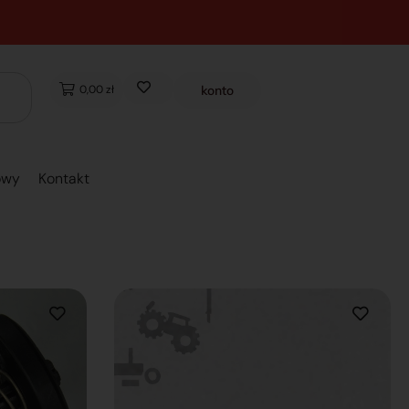
0,00 zł
konto
owy
Kontakt